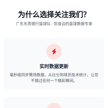
为什么选择关注我们？
广东东莞银行篮球队 - 您身边的篮球数据专家
实时数据更新
毫秒级同步赛场数据，从比分到球员技术统计，让您
不错过任何一个精彩瞬间。