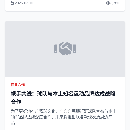
2026-02-10
6,780
商业合作
携手共进：球队与本土知名运动品牌达成战略
合作
为了更好地推广篮球文化，广东东莞银行篮球队宣布与本土
领军品牌达成深度合作，未来将推出联名款球衣及周边产
品...