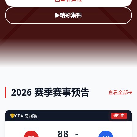
精彩集锦
2026 赛季赛事预告
查看全部
CBA 常规赛
进行中
88 -